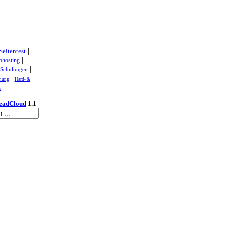
|
Seitentest
|
hosting
|
|
Schulungen
|
nung
Hard- &
|
n
eadCloud
1.1