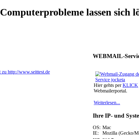
puterprobleme lassen sich lö
WEBMAIL-Servi
Hier gehts per
KLICK
Webmailerportal.
Weiterlesen...
Ihre IP- und Sys
OS:
Mac
IE:
Mozilla (Gecko/Mo