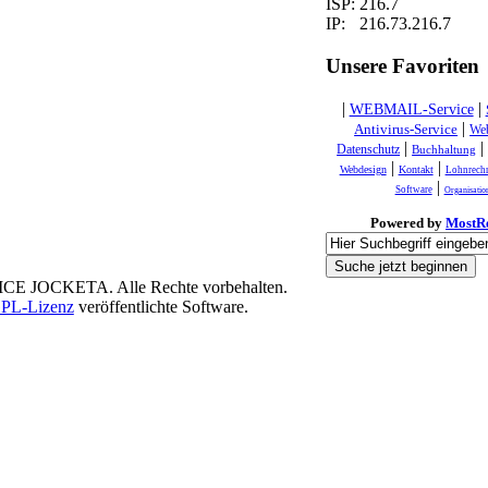
ISP:
216.7
IP:
216.73.216.7
Unsere Favoriten
|
|
WEBMAIL-Service
|
Antivirus-Service
Web
|
Datenschutz
Buchhaltung
|
|
Webdesign
Kontakt
Lohnrech
|
Software
Organisatio
Powered by
MostR
E JOCKETA. Alle Rechte vorbehalten.
L-Lizenz
veröffentlichte Software.