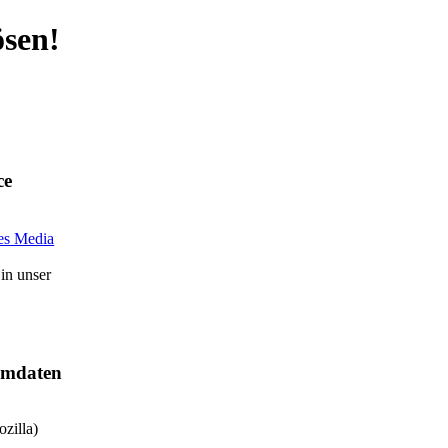
sen!
ce
in unser
temdaten
zilla)