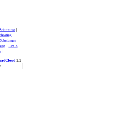
|
Seitentest
|
hosting
|
|
Schulungen
|
nung
Hard- &
|
n
eadCloud
1.1