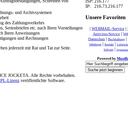
ISP:
216.177
IP:
216.73.216.177
rdnungs- und Archivsystemen
Unsere Favoriten
rbeit
g des Zahlungsverkehrs
en, Serienbriefen etc. nach Ihren Vorstellungen
|
|
WEBMAIL-Service
ach Ihren Anweisungen
|
Antivirus-Service
Web
tätigungen und Rechnungen
|
Datenschutz
Buchhaltung
|
|
Webdesign
Kontakt
Lohnrech
en jederzeit mit Rat und Tat zur Seite.
|
Software
Organisatio
Powered by
MostR
E JOCKETA. Alle Rechte vorbehalten.
L-Lizenz
veröffentlichte Software.