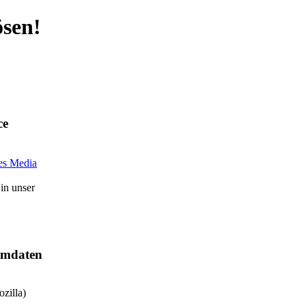
sen!
ce
in unser
temdaten
zilla)