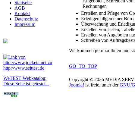
Startseite
AGB
Erstellen und Pflege von O
Kontakt
Erledigen allgemeiner Büroa
Datenschutz
Überwachung und Erledigun
Impressum
Erstellen von Listen, Tabell
Erstellen von Angeboten n
Schreiben von Auftragsbes
Wir kommen gern zu Ihnen und steh
GO_TO_TOP
WeTEST-Webkatalog:
Copyright © 2026 MEDIA SERVIC
Diese Seite ist getestet...
Joomla!
ist freie, unter der
GNU/GP